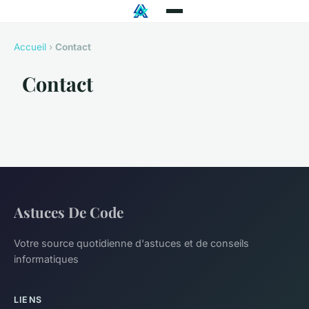
Accueil
›
Contact
Contact
Astuces De Code
Votre source quotidienne d'astuces et de conseils
informatiques
LIENS